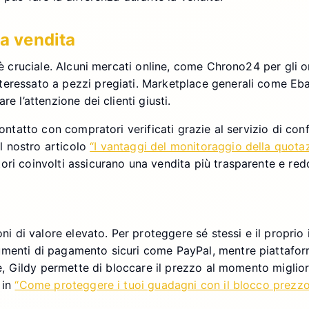
la vendita
 è cruciale. Alcuni mercati online, come Chrono24 per gli or
teressato a pezzi pregiati. Marketplace generali come Eba
e l’attenzione dei clienti giusti.
contatto con compratori verificati grazie al servizio di con
l nostro articolo
“I vantaggi del monitoraggio della quota
ri coinvolti assicurano una vendita più trasparente e redd
oni di valore elevato. Per proteggere sé stessi e il proprio
umenti di pagamento sicuri come PayPal, mentre piattaform
re, Gildy permette di bloccare il prezzo al momento migliore
 in
“Come proteggere i tuoi guadagni con il blocco prezzo