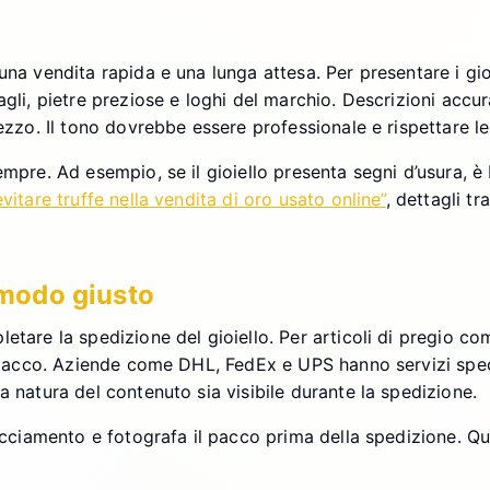
na vendita rapida e una lunga attesa. Per presentare i gioie
agli, pietre preziose e loghi del marchio. Descrizioni accur
ezzo. Il tono dovrebbe essere professionale e rispettare le 
empre. Ad esempio, se il gioiello presenta segni d’usura, 
vitare truffe nella vendita di oro usato online”
, dettagli t
l modo giusto
tare la spedizione del gioiello. Per articoli di pregio come
l pacco. Aziende come DHL, FedEx e UPS hanno servizi specifi
a natura del contenuto sia visibile durante la spedizione.
racciamento e fotografa il pacco prima della spedizione. Qu