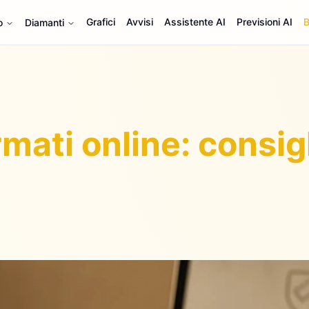
Grafici
Avvisi
Assistente AI
Previsioni AI
B
o
Diamanti
rmati online: consig