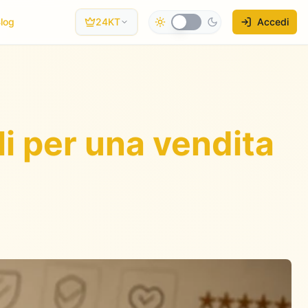
log
24KT
Accedi
li per una vendita