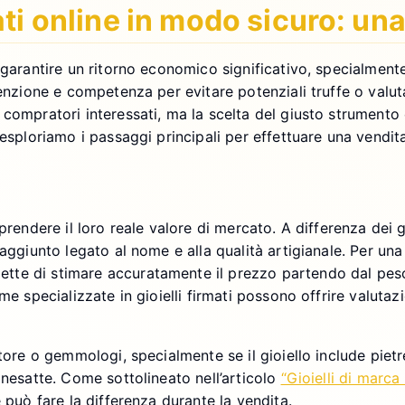
ati online in modo sicuro: un
garantire un ritorno economico significativo, specialmente 
tenzione e competenza per evitare potenziali truffe o valu
compratori interessati, ma la scelta del giusto strumento 
 esploriamo i passaggi principali per effettuare una vendit
prendere il loro reale valore di mercato. A differenza dei g
aggiunto legato al nome e alla qualità artigianale. Per una 
ette di stimare accuratamente il prezzo partendo dal peso, 
me specializzate in gioielli firmati possono offrire valutaz
ttore o gemmologi, specialmente se il gioiello include pie
inesatte. Come sottolineato nell’articolo
“Gioielli di marca 
 può fare la differenza durante la vendita.