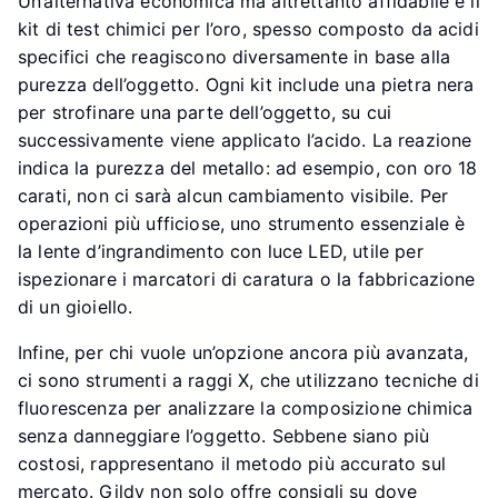
Un’alternativa economica ma altrettanto affidabile è il
kit di test chimici per l’oro, spesso composto da acidi
specifici che reagiscono diversamente in base alla
purezza dell’oggetto. Ogni kit include una pietra nera
per strofinare una parte dell’oggetto, su cui
successivamente viene applicato l’acido. La reazione
indica la purezza del metallo: ad esempio, con oro 18
carati, non ci sarà alcun cambiamento visibile. Per
operazioni più ufficiose, uno strumento essenziale è
la lente d’ingrandimento con luce LED, utile per
ispezionare i marcatori di caratura o la fabbricazione
di un gioiello.
Infine, per chi vuole un’opzione ancora più avanzata,
ci sono strumenti a raggi X, che utilizzano tecniche di
fluorescenza per analizzare la composizione chimica
senza danneggiare l’oggetto. Sebbene siano più
costosi, rappresentano il metodo più accurato sul
mercato. Gildy non solo offre consigli su dove