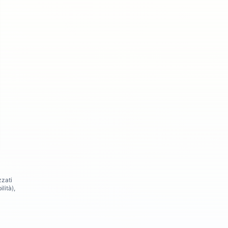
zzati
lità),