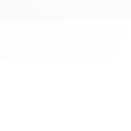
COMPRO ORO PER CITTÀ
Roma
Milano
Napoli
Torino
 Oggi
Palermo
Genov
ento Oggi
Bologna
Firenz
o
Bari
Catani
Venezia
Veron
M
Compro Oro Roma - Guida Co
ere Oro