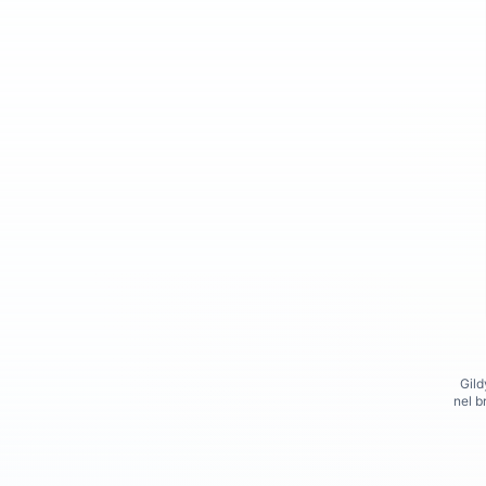
Gild
nel b