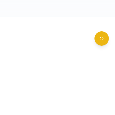
CONTATTI
+39 (0)6 62 288 504
a
info@gildy.it
e
Via Padova, 13, 00162 Roma, Italia
a
a
Richiedi Informazioni
mpleta