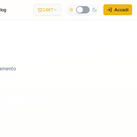
log
24KT
Accedi
lamento