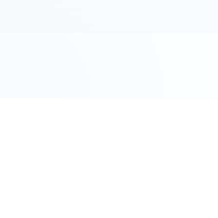
LINK RAPIDI
Gildy
Home
La piattaforma leader per il confronto dei
prezzi e delle valutazioni dell'oro.
Prezzo Oro
Prezzo Arg
Compro Or
Il mio Vault
Verifica OA
Guida Vend