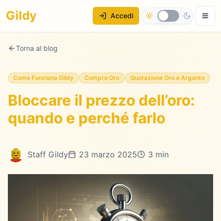
Gildy
Accedi
Torna al blog
Come Funziona Gildy
Compro Oro
Quotazione Oro e Argento
Bloccare il prezzo dell’oro:
quando e perché farlo
Staff Gildy
23 marzo 2025
3 min