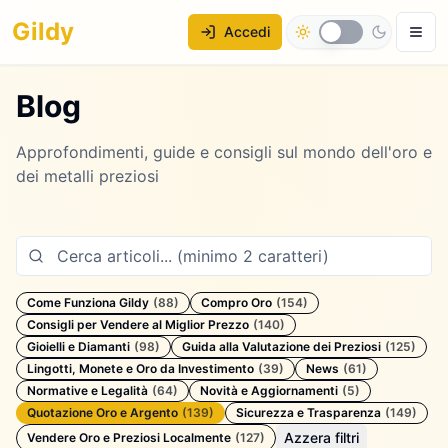
Gildy
Accedi
Blog
Approfondimenti, guide e consigli sul mondo dell'oro e
dei metalli preziosi
Come Funziona Gildy
(
88
)
Compro Oro
(
154
)
Consigli per Vendere al Miglior Prezzo
(
140
)
Gioielli e Diamanti
(
98
)
Guida alla Valutazione dei Preziosi
(
125
)
Lingotti, Monete e Oro da Investimento
(
39
)
News
(
61
)
Normative e Legalità
(
64
)
Novità e Aggiornamenti
(
5
)
Quotazione Oro e Argento
(
139
)
Sicurezza e Trasparenza
(
149
)
Azzera filtri
Vendere Oro e Preziosi Localmente
(
127
)