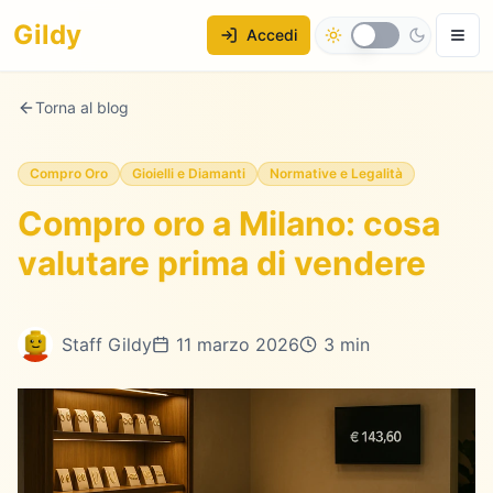
Gildy
Accedi
Torna al blog
Compro Oro
Gioielli e Diamanti
Normative e Legalità
Compro oro a Milano: cosa
valutare prima di vendere
Staff Gildy
11 marzo 2026
3 min