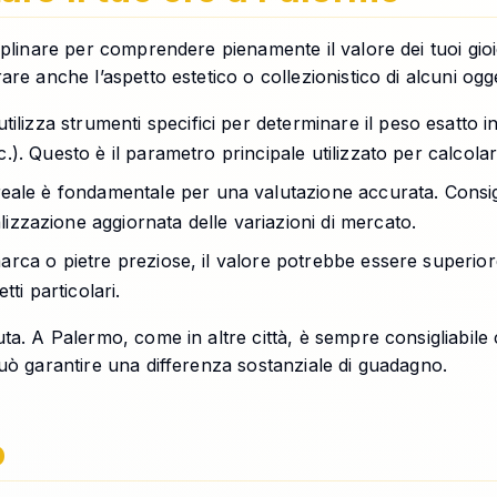
linare per comprendere pienamente il valore dei tuoi gioielli
e anche l’aspetto estetico o collezionistico di alcuni oggett
ilizza strumenti specifici per determinare il peso esatto 
c.). Questo è il parametro principale utilizzato per calcolar
ale è fondamentale per una valutazione accurata. Consigl
lizzazione aggiornata delle variazioni di mercato.
 marca o pietre preziose, il valore potrebbe essere superi
ti particolari.
uta. A Palermo, come in altre città, è sempre consigliabil
può garantire una differenza sostanziale di guadagno.
o