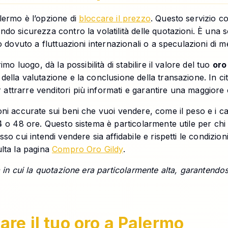
lermo è l’opzione di
bloccare il prezzo
. Questo servizio c
do sicurezza contro la volatilità delle quotazioni. È una so
o dovuto a fluttuazioni internazionali o a speculazioni di m
mo luogo, dà la possibilità di stabilire il valore del tuo
oro
lla valutazione e la conclusione della transazione. In città
ttrarre venditori più informati e garantire una maggiore 
ni accurate sui beni che vuoi vendere, come il peso e i ca
24 o 48 ore. Questo sistema è particolarmente utile per ch
o cui intendi vendere sia affidabile e rispetti le condizioni 
ulta la pagina
Compro Oro Gildy
.
 in cui la quotazione era particolarmente alta, garantendosi
re il tuo oro a Palermo