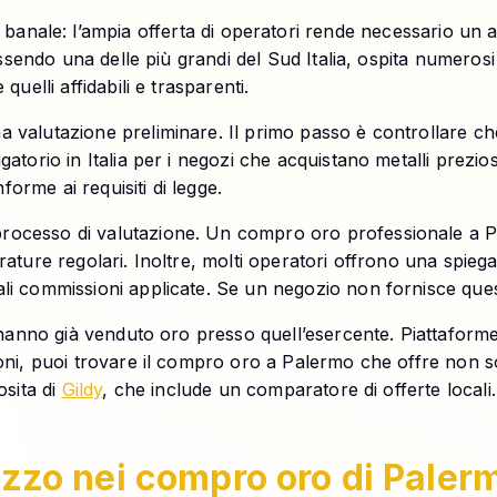
nale: l’ampia offerta di operatori rende necessario un ap
 essendo una delle più grandi del Sud Italia, ospita numerosi
quelli affidabili e trasparenti.
na valutazione preliminare. Il primo passo è controllare c
gatorio in Italia per i negozi che acquistano metalli prezi
orme ai requisiti di legge.
ocesso di valutazione. Un compro oro professionale a Pale
arature regolari. Inoltre, molti operatori offrono una spie
li commissioni applicate. Se un negozio non fornisce queste
he hanno già venduto oro presso quell’esercente. Piattafor
ioni, puoi trovare il compro oro a Palermo che offre non so
osita di
Gildy
, che include un comparatore di offerte locali.
rezzo nei compro oro di Paler