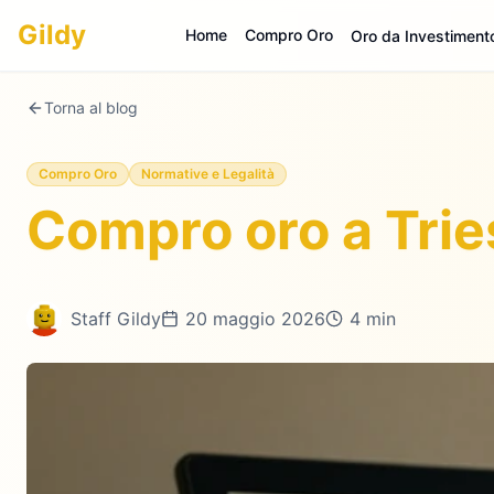
Gildy
Home
Compro Oro
Oro da Investiment
Torna al blog
Compro Oro
Normative e Legalità
Compro oro a Trie
Staff Gildy
20 maggio 2026
4 min