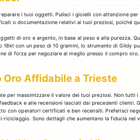
rare i tuoi oggetti. Pulisci i gioielli con attenzione per p
icati o documentazione relativi ai tuoi preziosi, poiché q
i oggetti di oro e argento, in base al peso e alla purezza.
oro 18kt con un peso di 10 grammi, lo strumento di Gildy p
one di forza per negoziare al meglio presso il compro oro.
ro Affidabile a Trieste
e per massimizzare il valore dei tuoi preziosi. Non tutti i
i feedback e alle recensioni lasciati dai precedenti clienti
to con operatori certificati e ben recensiti. Preferisci nego
ti-riciclaggio. Sono dettagli che aumentano la fiducia nel 