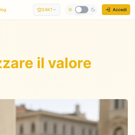
log
24KT
Accedi
are il valore