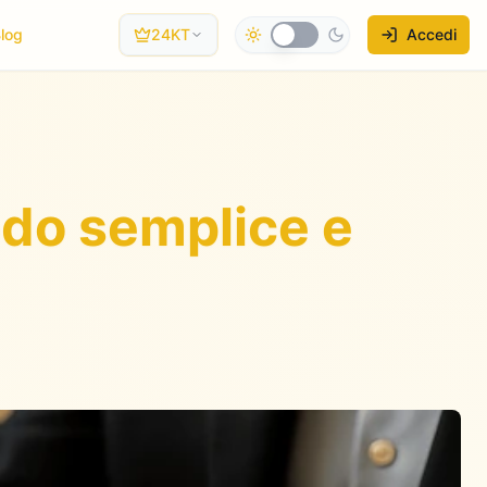
log
24KT
Accedi
odo semplice e