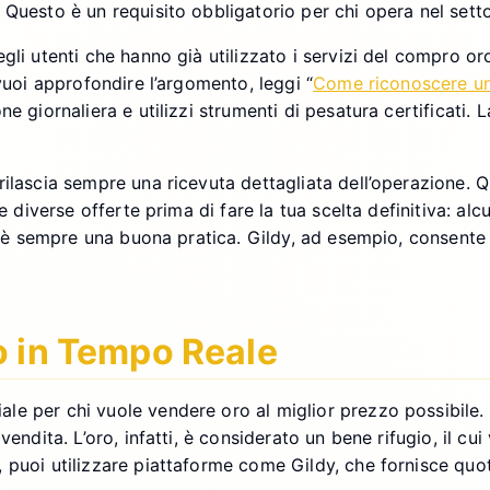
Questo è un requisito obbligatorio per chi opera nel setto
egli utenti che hanno già utilizzato i servizi del compro
vuoi approfondire l’argomento, leggi “
Come riconoscere un 
e giornaliera e utilizzi strumenti di pesatura certificati. 
rilascia sempre una ricevuta dettagliata dell’operazione. 
re diverse offerte prima di fare la tua scelta definitiva: a
to è sempre una buona pratica. Gildy, ad esempio, consente
o in Tempo Reale
le per chi vuole vendere oro al miglior prezzo possibile.
endita. L’oro, infatti, è considerato un bene rifugio, il cui
 puoi utilizzare piattaforme come Gildy, che fornisce quo