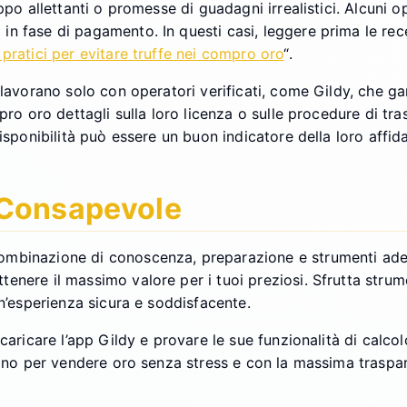
oppo allettanti o promesse di guadagni irrealistici. Alcuni
n fase di pagamento. In questi casi, leggere prima le rece
 pratici per evitare truffe nei compro oro
“.
lavorano solo con operatori verificati, come Gildy, che gar
mpro oro dettagli sulla loro licenza o sulle procedure di t
isponibilità può essere un buon indicatore della loro affidab
 Consapevole
mbinazione di conoscenza, preparazione e strumenti adegu
enere il massimo valore per i tuoi preziosi. Sfrutta strum
un’esperienza sicura e soddisfacente.
scaricare l’app Gildy e provare le sue funzionalità di calco
sogno per vendere oro senza stress e con la massima traspa