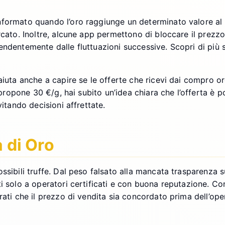
nformato quando l’oro raggiunge un determinato valore al
rcato. Inoltre, alcune app permettono di bloccare il prezz
endentemente dalle fluttuazioni successive. Scopri di più
 aiuta anche a capire se le offerte che ricevi dai compro 
ti propone 30 €/g, hai subito un’idea chiara che l’offerta è
vitando decisioni affrettate.
a di Oro
sibili truffe. Dal peso falsato alla mancata trasparenza sui
i solo a operatori certificati e con buona reputazione. Cont
rati che il prezzo di vendita sia concordato prima dell’op