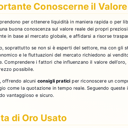
ortante Conoscerne il Valore
endono per ottenere liquidità in maniera rapida o per liber
na buona conoscenza sul valore reale dei propri preziosi e
e in base al mercato globale, e affidarsi a risorse traspar
, soprattutto se non si è esperti del settore, ma con gli s
onomico e le fluttuazioni del mercato richiedono ai vendito
 Comprendere i fattori che influenzano il valore dell’oro, 
prezzo possibile.
, offrendo alcuni
consigli pratici
per riconoscere un compro 
ggio come la quotazione in tempo reale. Seguendo queste in
odo vantaggioso e sicuro.
ta di Oro Usato