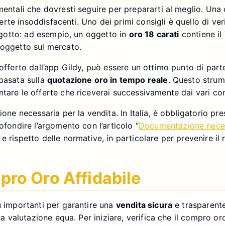
mentali che dovresti seguire per prepararti al meglio. Una 
fferte insoddisfacenti. Uno dei primi consigli è quello di ver
ingotto: ad esempio, un oggetto in
oro 18 carati
contiene il 
 oggetto sul mercato.
 offerto dall’app Gildy, può essere un ottimo punto di parte
 basata sulla
quotazione oro in tempo reale
. Questo strume
ntare le offerte che riceverai successivamente dai vari c
zione necessaria per la vendita. In Italia, è obbligatorio 
ofondire l’argomento con l’articolo “
Documentazione necess
 rispetto delle normative, in particolare per prevenire il 
ro Oro Affidabile
ù importanti per garantire una
vendita sicura
e trasparente
a valutazione equa. Per iniziare, verifica che il compro oro 