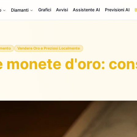
Grafici
Avvisi
Assistente AI
Previsioni AI
B
o
Diamanti
imento
Vendere Oro e Preziosi Localmente
 monete d'oro: cons