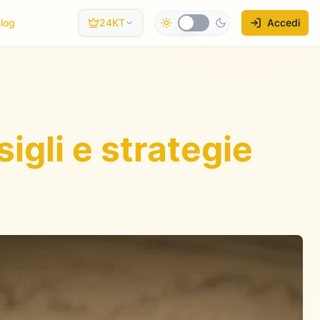
log
24KT
Accedi
igli e strategie