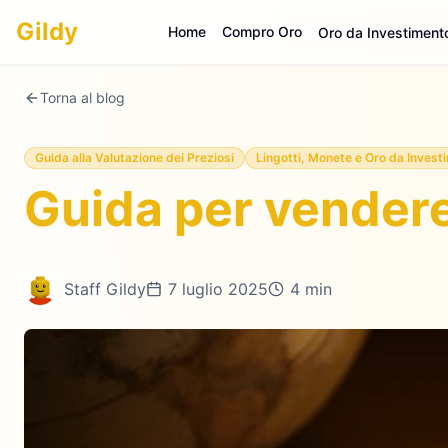
Gildy
Home
Compro Oro
Oro da Investiment
Torna al blog
Guida alla Valutazione dei Preziosi
Lingotti, Monete e Oro da Invest
Guida per vendere
Staff Gildy
7 luglio 2025
4 min