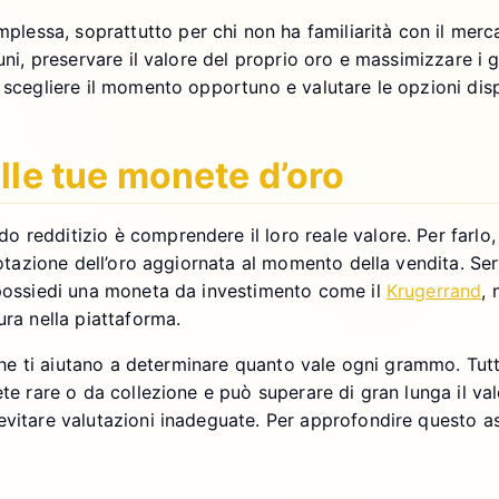
ssa, soprattutto per chi non ha familiarità con il mercato
omuni, preservare il valore del proprio oro e massimizzare
 scegliere il momento opportuno e valutare le opzioni dispo
lle tue monete d’oro
redditizio è comprendere il loro reale valore. Per farlo, 
quotazione dell’oro aggiornata al momento della vendita. S
e possiedi una moneta da investimento come il
Krugerrand
, 
ura nella piattaforma.
 che ti aiutano a determinare quanto vale ogni grammo. Tutt
ete rare o da collezione e può superare di gran lunga il va
evitare valutazioni inadeguate. Per approfondire questo as