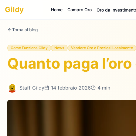
Gildy
Home
Compro Oro
Oro da Investiment
Torna al blog
Come Funziona Gildy
News
Vendere Oro e Preziosi Localmente
Quanto paga l’oro
Staff Gildy
14 febbraio 2026
4 min