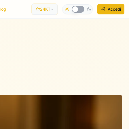
log
24KT
Accedi