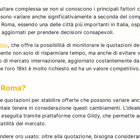
ltare complessa se non si conoscono i principali fattori ch
ssono variare anche significativamente a seconda del comp
oma, essendo una delle città più importanti in Italia, osp
 aggiornati per prendere decisioni consapevoli.
ildy
, che offre la possibilità di monitorare le quotazioni de
sente non solo di risparmiare tempo, ma anche di evitare v
o di mercato internazionale, aggiornato costantemente dall
he l’oro 18kt è molto richiesto ed ha un valore competitivo
a Roma?
le quotazioni per stabilire offerte che possono variare an
tale tenere in considerazione questi cambiamenti. L’ideale
eseguita tramite piattaforme come Gildy, che permette agli
tilità del mercato.
dere oro usato: oltre alla quotazione, bisogna considerare 