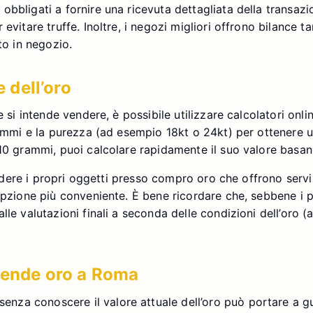
obbligati a fornire una ricevuta dettagliata della transaz
vitare truffe. Inoltre, i negozi migliori offrono bilance ta
to in negozio.
e dell’oro
 si intende vendere, è possibile utilizzare calcolatori onli
grammi e la purezza (ad esempio 18kt o 24kt) per ottenere
 10 grammi, puoi calcolare rapidamente il suo valore basan
 vendere i propri oggetti presso compro oro che offrono ser
opzione più conveniente. È bene ricordare che, sebbene i p
lle valutazioni finali a seconda delle condizioni dell’oro 
 vende oro a Roma
enza conoscere il valore attuale dell’oro può portare a gu