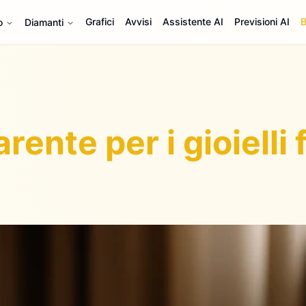
Grafici
Avvisi
Assistente AI
Previsioni AI
B
o
Diamanti
rente per i gioielli