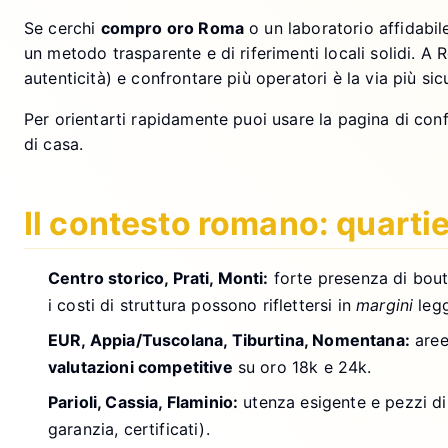
Se cerchi
compro oro Roma
o un laboratorio affidabil
un metodo trasparente e di riferimenti locali solidi. A
autenticità) e confrontare più operatori è la via più si
Per orientarti rapidamente puoi usare la pagina di con
di casa.
Il contesto romano: quartie
Centro storico, Prati, Monti:
forte presenza di bout
i costi di struttura possono riflettersi in
margini
legg
EUR, Appia/Tuscolana, Tiburtina, Nomentana:
aree
valutazioni competitive
su oro 18k e 24k.
Parioli, Cassia, Flaminio:
utenza esigente e pezzi di 
garanzia, certificati).