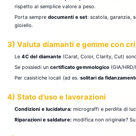
rispetto al semplice valore a peso.
Porta sempre
documenti e set
: scatola, garanzia, 
gioiello.
3) Valuta diamanti e gemme con crit
Le
4C del diamante
(Carat, Color, Clarity, Cut) sono
Se possiedi un
certificato gemmologico
(GIA/HRD/IG
Per casistiche locali (ad es.
solitari da fidanzament
4) Stato d’uso e lavorazioni
Condizioni e lucidatura:
micrograffi e perdita di lu
Riparazioni e saldature:
modifica non originale? Su