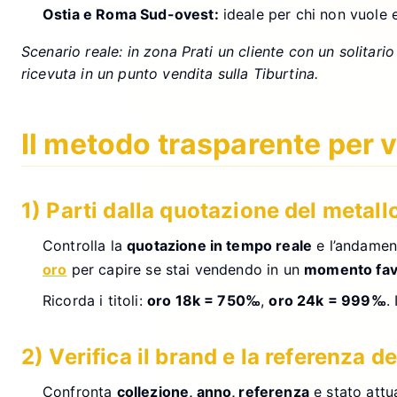
Ostia e Roma Sud-ovest:
ideale per chi non vuole en
Scenario reale: in zona Prati un cliente con un solitar
ricevuta in un punto vendita sulla Tiburtina.
Il metodo trasparente per v
1) Parti dalla quotazione del metall
Controlla la
quotazione in tempo reale
e l’andament
oro
per capire se stai vendendo in un
momento fav
Ricorda i titoli:
oro 18k = 750‰
,
oro 24k = 999‰
.
2) Verifica il brand e la referenza d
Confronta
collezione, anno, referenza
e stato attu