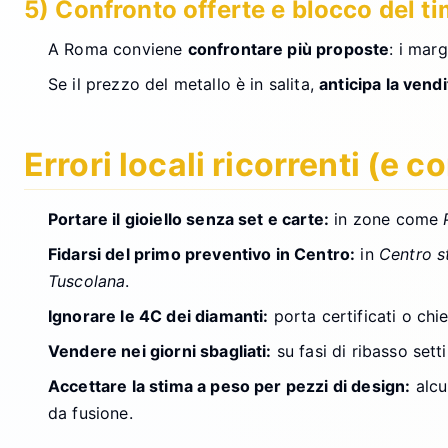
5) Confronto offerte e blocco del t
A Roma conviene
confrontare più proposte
: i mar
Se il prezzo del metallo è in salita,
anticipa la vendi
Errori locali ricorrenti (e c
Portare il gioiello senza set e carte:
in zone come
Fidarsi del primo preventivo in Centro:
in
Centro s
Tuscolana
.
Ignorare le 4C dei diamanti:
porta certificati o chi
Vendere nei giorni sbagliati:
su fasi di ribasso sett
Accettare la stima a peso per pezzi di design:
alcun
da fusione.