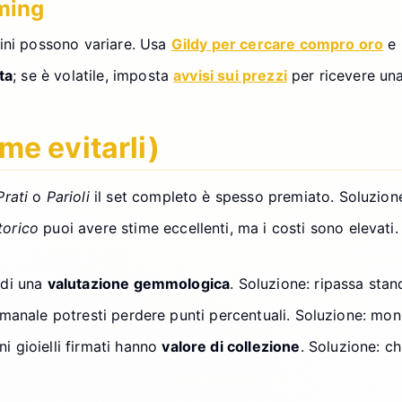
iming
gini possono variare. Usa
Gildy per cercare compro oro
e 
ta
; se è volatile, imposta
avvisi sui prezzi
per ricevere una
ome evitarli)
Prati
o
Parioli
il set completo è spesso premiato. Soluzion
torico
puoi avere stime eccellenti, ma i costi sono elevati
edi una
valutazione gemmologica
. Soluzione: ripassa sta
imanale potresti perdere punti percentuali. Soluzione: mon
i gioielli firmati hanno
valore di collezione
. Soluzione: c