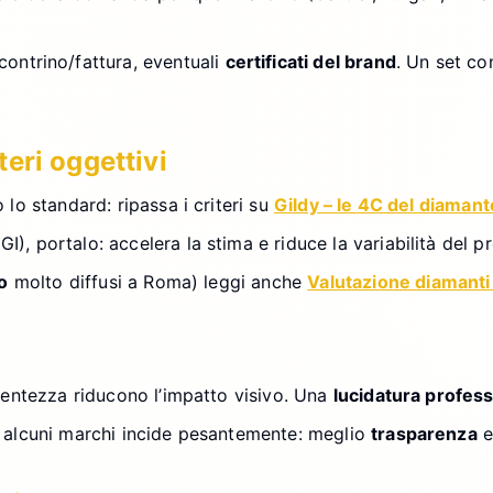
scontrino/fattura, eventuali
certificati del brand
. Un set c
eri oggettivi
 lo standard: ripassa i criteri su
Gildy – le 4C del diamant
I), portalo: accelera la stima e riduce la variabilità del p
o
molto diffusi a Roma) leggi anche
Valutazione diamant
centezza riducono l’impatto visivo. Una
lucidatura profes
 alcuni marchi incide pesantemente: meglio
trasparenza