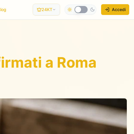
log
24KT
Accedi
 firmati a Roma