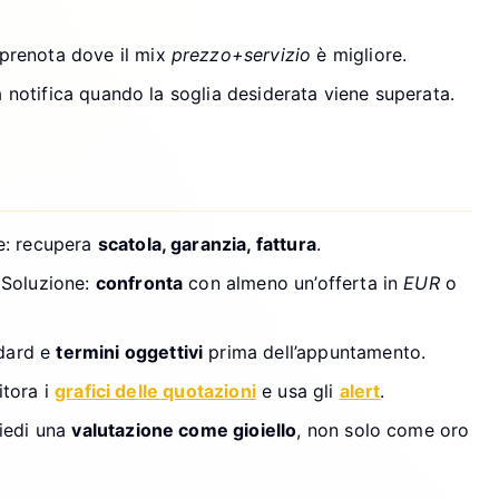
prenota dove il mix
prezzo+servizio
è migliore.
 notifica quando la soglia desiderata viene superata.
e: recupera
scatola, garanzia, fattura
.
. Soluzione:
confronta
con almeno un’offerta in
EUR
o
ndard e
termini oggettivi
prima dell’appuntamento.
itora i
grafici delle quotazioni
e usa gli
alert
.
hiedi una
valutazione come gioiello
, non solo come oro