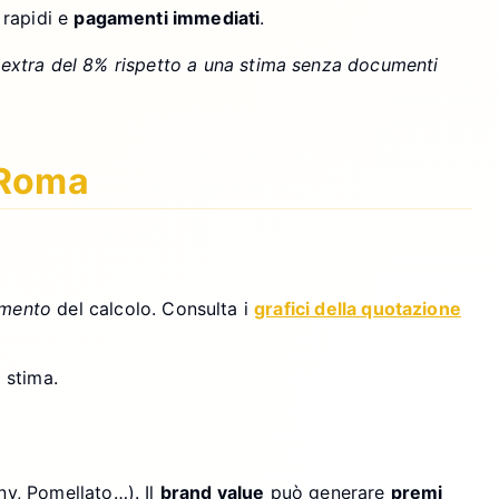
 rapidi e
pagamenti immediati
.
un extra del 8% rispetto a una stima senza documenti
a Roma
imento
del calcolo. Consulta i
grafici della quotazione
 stima.
ny, Pomellato…). Il
brand value
può generare
premi