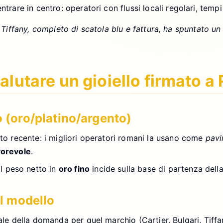
trare in centro: operatori con flussi locali regolari, tempi
io Tiffany, completo di scatola blu e fattura, ha spuntato 
alutare un gioiello firmato 
o (oro/platino/argento)
o recente: i migliori operatori romani la usano come
pav
orevole
.
 Il peso netto in
oro fino
incide sulla base di partenza della
el modello
ale della domanda per quel marchio (Cartier, Bulgari, Tiffa