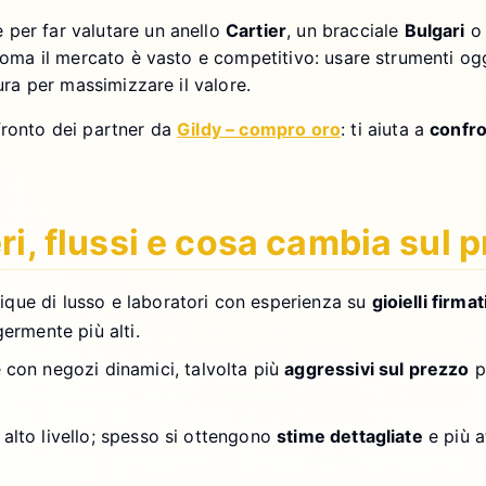
e per far valutare un anello
Cartier
, un bracciale
Bulgari
o 
 Roma il mercato è vasto e competitivo: usare strumenti ogg
cura per massimizzare il valore.
fronto dei partner da
Gildy – compro oro
: ti aiuta a
confro
ri, flussi e cosa cambia sul 
ique di lusso e laboratori con esperienza su
gioielli firmat
ermente più alti.
 con negozi dinamici, talvolta più
aggressivi sul prezzo
p
alto livello; spesso si ottengono
stime dettagliate
e più a