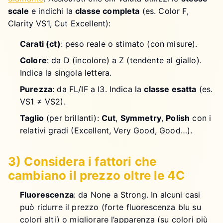
scale
e indichi la
classe completa
(es. Color F,
Clarity VS1, Cut Excellent):
Carati (ct)
: peso reale o stimato (con misure).
Colore
: da D (incolore) a Z (tendente al giallo).
Indica la singola lettera.
Purezza
: da FL/IF a I3. Indica la
classe esatta
(es.
VS1 ≠ VS2).
Taglio
(per brillanti):
Cut
,
Symmetry
,
Polish
con i
relativi gradi (Excellent, Very Good, Good…).
3) Considera i fattori che
cambiano il prezzo oltre le 4C
Fluorescenza
: da None a Strong. In alcuni casi
può ridurre il prezzo (forte fluorescenza blu su
colori alti) o migliorare l’apparenza (su colori più