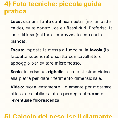
4) Foto tecniche: piccola guida
pratica
Luce
: usa una fonte continua neutra (no lampade
calde), evita controluce e riflessi duri. Preferisci la
luce diffusa (softbox improvvisato con carta
bianca).
Focus
: imposta la messa a fuoco sulla
tavola
(la
faccetta superiore) e scatta con cavalletto o
appoggio per evitare micromosso.
Scala
: inserisci un
righello
o un centesimo vicino
alla pietra per dare riferimento dimensionale.
Video
: ruota lentamente il diamante per mostrare
riflessi e scintillio; aiuta a percepire il
fuoco
e
l’eventuale fluorescenza.
5) Calcolo del peso (se il diamante