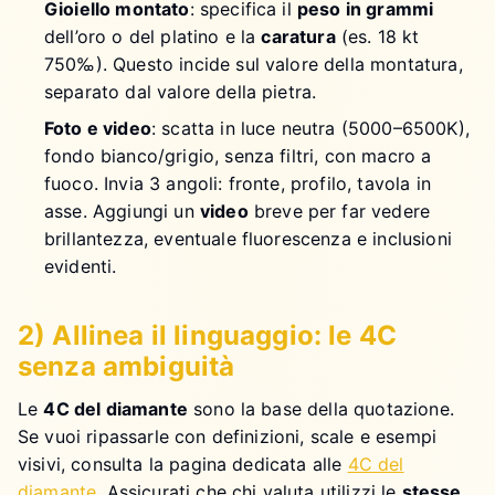
Gioiello montato
: specifica il
peso in grammi
dell’oro o del platino e la
caratura
(es. 18 kt
750‰). Questo incide sul valore della montatura,
separato dal valore della pietra.
Foto e video
: scatta in luce neutra (5000–6500K),
fondo bianco/grigio, senza filtri, con macro a
fuoco. Invia 3 angoli: fronte, profilo, tavola in
asse. Aggiungi un
video
breve per far vedere
brillantezza, eventuale fluorescenza e inclusioni
evidenti.
2) Allinea il linguaggio: le 4C
senza ambiguità
Le
4C del diamante
sono la base della quotazione.
Se vuoi ripassarle con definizioni, scale e esempi
visivi, consulta la pagina dedicata alle
4C del
diamante
. Assicurati che chi valuta utilizzi le
stesse