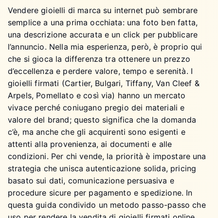
Vendere gioielli di marca su internet può sembrare
semplice a una prima occhiata: una foto ben fatta,
una descrizione accurata e un click per pubblicare
l’annuncio. Nella mia esperienza, però, è proprio qui
che si gioca la differenza tra ottenere un prezzo
d’eccellenza e perdere valore, tempo e serenità. I
gioielli firmati (Cartier, Bulgari, Tiffany, Van Cleef &
Arpels, Pomellato e così via) hanno un mercato
vivace perché coniugano pregio dei materiali e
valore del brand; questo significa che la domanda
c’è, ma anche che gli acquirenti sono esigenti e
attenti alla provenienza, ai documenti e alle
condizioni. Per chi vende, la priorità è impostare una
strategia che unisca autenticazione solida, pricing
basato sui dati, comunicazione persuasiva e
procedure sicure per pagamento e spedizione. In
questa guida condivido un metodo passo-passo che
uso per rendere la vendita di gioielli firmati online