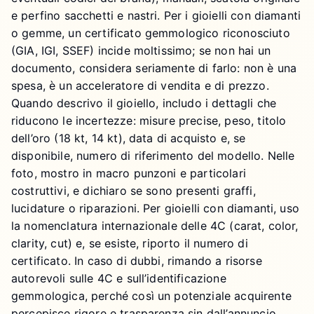
e perfino sacchetti e nastri. Per i gioielli con diamanti
o gemme, un certificato gemmologico riconosciuto
(GIA, IGI, SSEF) incide moltissimo; se non hai un
documento, considera seriamente di farlo: non è una
spesa, è un acceleratore di vendita e di prezzo.
Quando descrivo il gioiello, includo i dettagli che
riducono le incertezze: misure precise, peso, titolo
dell’oro (18 kt, 14 kt), data di acquisto e, se
disponibile, numero di riferimento del modello. Nelle
foto, mostro in macro punzoni e particolari
costruttivi, e dichiaro se sono presenti graffi,
lucidature o riparazioni. Per gioielli con diamanti, uso
la nomenclatura internazionale delle 4C (carat, color,
clarity, cut) e, se esiste, riporto il numero di
certificato. In caso di dubbi, rimando a risorse
autorevoli sulle 4C e sull’identificazione
gemmologica, perché così un potenziale acquirente
percepisce rigore e trasparenza sin dall’annuncio.