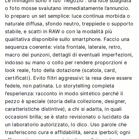
Le immagini sono il tuo “negozio”: una luce sbagliata
o foto mosse svalutano immediatamente l’annuncio.
Io preparo un set semplice: luce continua morbida o
naturale diffusa, sfondo neutro, treppiede o supporto
stabile, e scatti in RAW o con la modalità più
qualitativa disponibile sullo smartphone. Faccio una
sequenza coerente: vista frontale, laterale, retro,
macro dei punzoni, dettagli di eventuali imperfezioni,
indosso su mano o collo per rendere proporzioni e
look reale, foto della dotazione (scatola, card,
certificati). Evito filtri aggressivi: la resa deve essere
fedele, non patinata. Lo storytelling completa
l’esperienza: racconto in modo sintetico perché il
pezzo è speciale (storia della collezione, designer,
caratteristiche distintive), a chi si adatta, in quali
occasioni brilla; se è stato revisionato o lucidato da
un laboratorio autorizzato, lo dico. Uso parole che
trasferiscono cura e affidabilità, senza iperboli; ogni