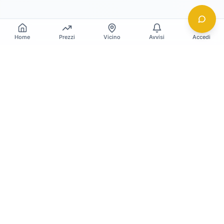
Home
Prezzi
Vicino
Avvisi
Accedi
Gildy
La piattaforma leader per il confronto dei prezzi
e delle valutazioni dell'oro.
LINK RAPIDI
Home
Prezzo Oro Oggi
Prezzo Argento Oggi