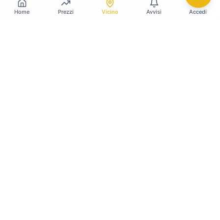
Home
Prezzi
Vicino
Avvisi
Accedi
Gildy
La piattaforma leader per il confronto dei prezzi
e delle valutazioni dell'oro.
LINK RAPIDI
Home
Prezzo Oro Oggi
Prezzo Argento Oggi
Compro Oro
Il mio Vault
Verifica OAM
Guida Vendere Oro