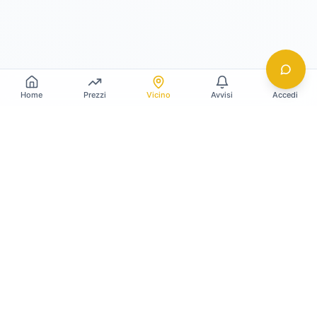
Home
Prezzi
Vicino
Avvisi
Accedi
Gildy
La piattaforma leader per il confronto dei prezzi
e delle valutazioni dell'oro.
LINK RAPIDI
Home
Prezzo Oro Oggi
Prezzo Argento Oggi