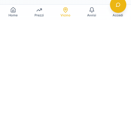
Home
Prezzi
Vicino
Avvisi
Accedi
Gildy
La piattaforma leader per il confronto dei prezzi
e delle valutazioni dell'oro.
LINK RAPIDI
Home
Prezzo Oro Oggi
Prezzo Argento Oggi
Compro Oro
Il mio Vault
Verifica OAM