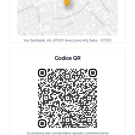
Via Garibaldi, 44, 67051 Avezzano AQ, Italia
- 67051
Codice QR
Scansiona per condividere questo commerciante