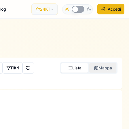
log
24KT
Accedi
Filtri
Lista
Mappa