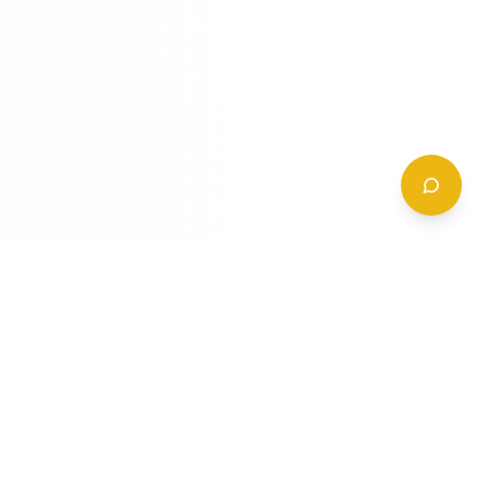
CONTATTI
+39 (0)6 62 288 504
a
info@gildy.it
e
Via Padova, 13, 00162 Roma, Italia
a
a
Richiedi Informazioni