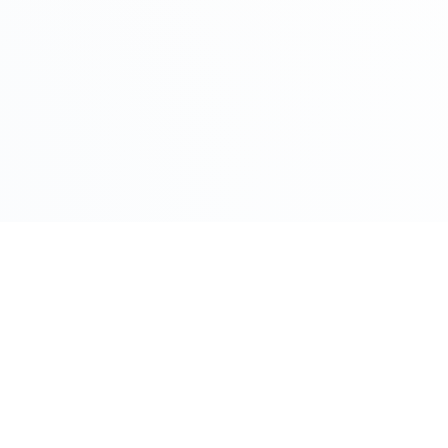
COMPRO ORO PER CITTÀ
Roma
Milano
Napoli
Torino
 Oggi
Palermo
Genov
ento Oggi
Bologna
Firenz
o
Bari
Catani
Venezia
Veron
M