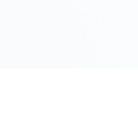
LINK RAPIDI
Gildy
Home
La piattaforma leader per il confronto dei
prezzi e delle valutazioni dell'oro.
Prezzo Oro
Prezzo Arg
Compro Or
Il mio Vault
Verifica OA