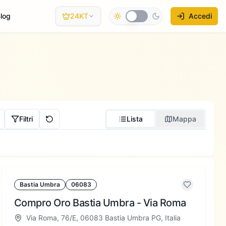
log
24KT
Accedi
Filtri
Lista
Mappa
Bastia Umbra
06083
Compro Oro Bastia Umbra - Via Roma
Via Roma, 76/E, 06083 Bastia Umbra PG, Italia