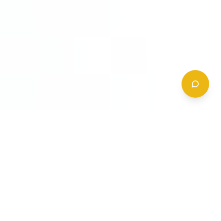
CONTATTI
+39 (0)6 62 288 504
a
info@gildy.it
e
Via Padova, 13, 00162 Roma, Italia
a
a
Richiedi Informazioni