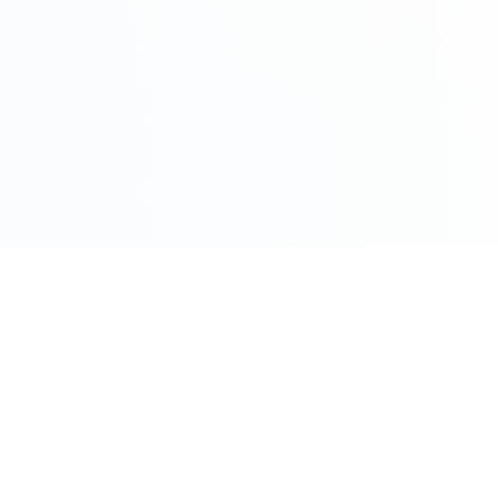
COMPRO ORO PER CITTÀ
Roma
Milano
Napoli
Torino
 Oggi
Palermo
Genov
ento Oggi
Bologna
Firenz
o
Bari
Catani
Venezia
Veron
M