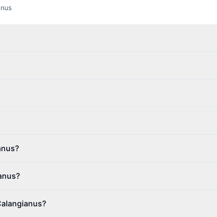
anus
anus?
ianus?
 Calangianus?