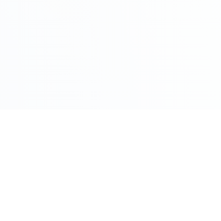
COMPRO ORO PER CITTÀ
Roma
Milano
Napoli
Torino
 Oggi
Palermo
Genov
ento Oggi
Bologna
Firenz
o
Bari
Catani
Venezia
Veron
M