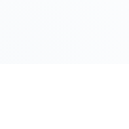
LINK RAPIDI
Gildy
Home
La piattaforma leader per il confronto dei
prezzi e delle valutazioni dell'oro.
Prezzo Oro
Prezzo Arg
Compro Or
Il mio Vault
Verifica OA