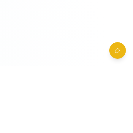
CONTATTI
+39 (0)6 62 288 504
a
info@gildy.it
e
Via Padova, 13, 00162 Roma, Italia
a
a
Richiedi Informazioni