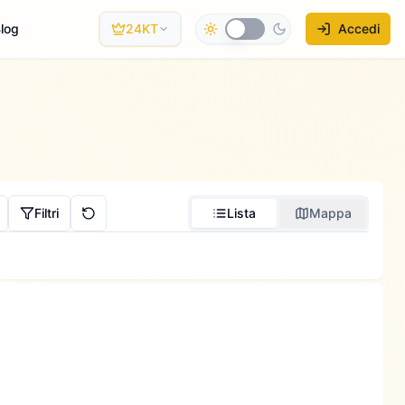
log
24KT
Accedi
Filtri
Lista
Mappa