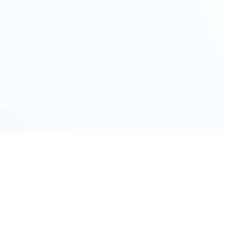
LINK RAPIDI
Gildy
Home
La piattaforma leader per il confronto dei
prezzi e delle valutazioni dell'oro.
Prezzo Oro
Prezzo Arg
Compro Or