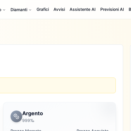
Grafici
Avvisi
Assistente AI
Previsioni AI
B
o
Diamanti
Argento
999‰
Prezzo Mercato
Prezzo Acquisto