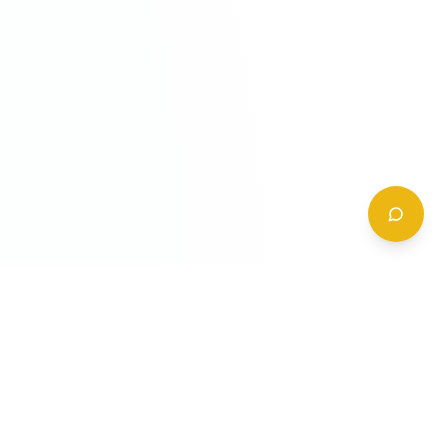
CONTATTI
+39 (0)6 62 288 504
a
info@gildy.it
e
Via Padova, 13, 00162 Roma, Italia
a