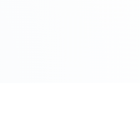
COMPRO ORO PER CITTÀ
Roma
Milano
Napoli
Torino
 Oggi
Palermo
Genov
ento Oggi
Bologna
Firenz
o
Bari
Catani