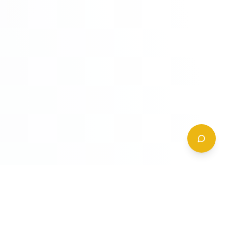
CONTATTI
+39 (0)6 62 288 504
a
info@gildy.it