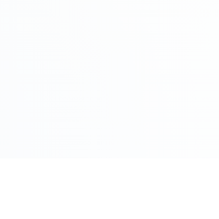
COMPRO ORO PER CITTÀ
Roma
Milano
Napoli
Torino
 Oggi
Palermo
Genov