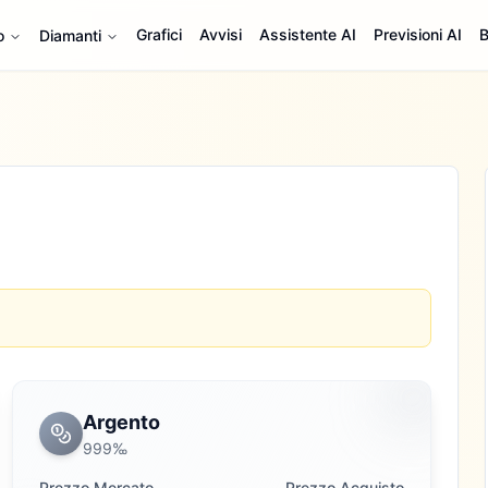
Grafici
Avvisi
Assistente AI
Previsioni AI
B
o
Diamanti
Argento
999‰
Prezzo Mercato
Prezzo Acquisto