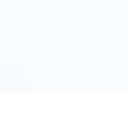
LINK RAPIDI
Gildy
Home
La piattaforma leader per il confronto dei
prezzi e delle valutazioni dell'oro.
Prezzo Oro