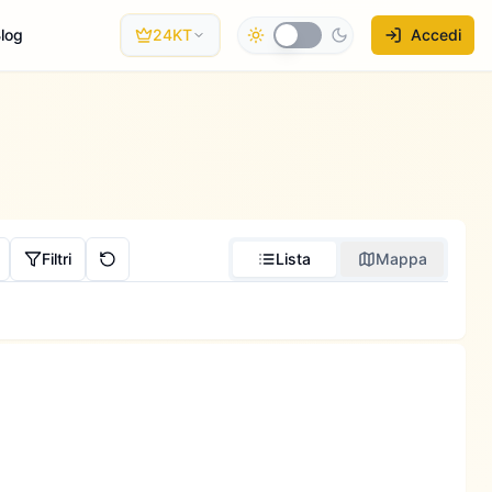
log
24KT
Accedi
Filtri
Lista
Mappa