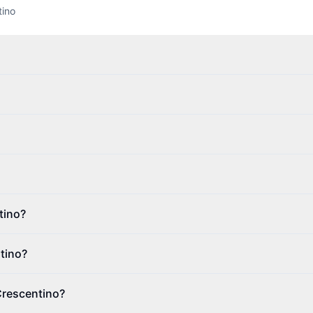
tino
tino?
tino?
 Crescentino?