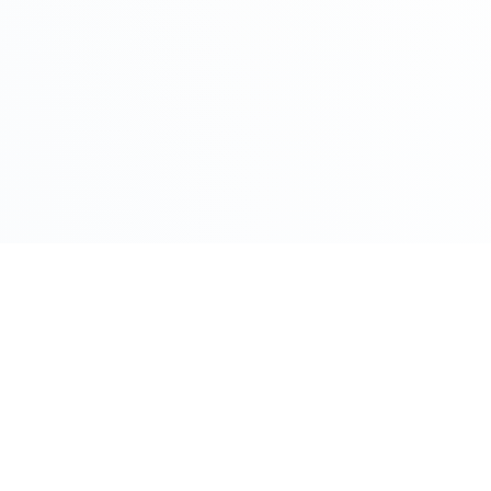
COMPRO ORO PER CITTÀ
Roma
Milano
Napoli
Torino
 Oggi
Palermo
Genov
ento Oggi
Bologna
Firenz
o
Bari
Catani
Venezia
Veron
M