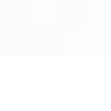
LINK RAPIDI
Gildy
Home
La piattaforma leader per il confronto dei
prezzi e delle valutazioni dell'oro.
Prezzo Oro
Prezzo Arg
Compro Or
Il mio Vault
Verifica OA