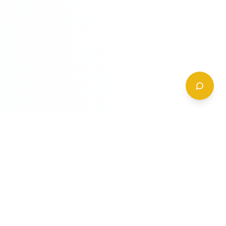
CONTATTI
+39 (0)6 62 288 504
a
info@gildy.it
e
Via Padova, 13, 00162 Roma, Italia
a
a
Richiedi Informazioni