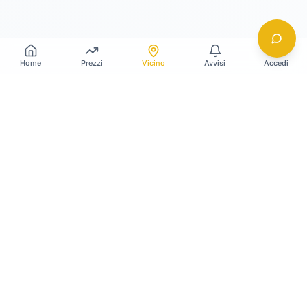
Home
Prezzi
Vicino
Avvisi
Accedi
Gildy
La piattaforma leader per il confronto dei prezzi
e delle valutazioni dell'oro.
LINK RAPIDI
Home
Prezzo Oro Oggi
Prezzo Argento Oggi
Compro Oro
Il mio Vault