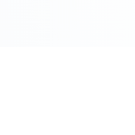
COMPRO ORO PER CITTÀ
Roma
Milano
Napoli
Torino
 Oggi
Palermo
Genov
ento Oggi
Bologna
Firenz
o
Bari
Catani
Venezia
Veron
M
Compro Oro Roma - Guida Co
ere Oro
Compro Oro Milano - Guida C
zzo Oro
Vedi tutte le città