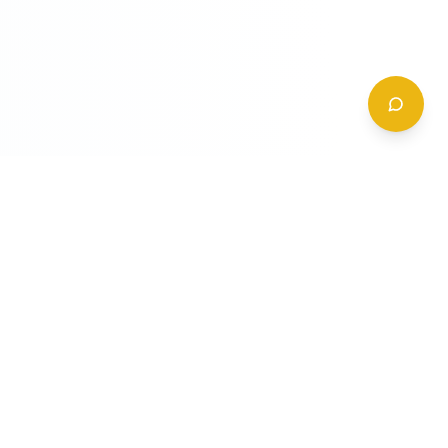
CONTATTI
+39 (0)6 62 288 504
a
info@gildy.it
e
Via Padova, 13, 00162 Roma, Italia
a
a
Richiedi Informazioni
mpleta
ompleta