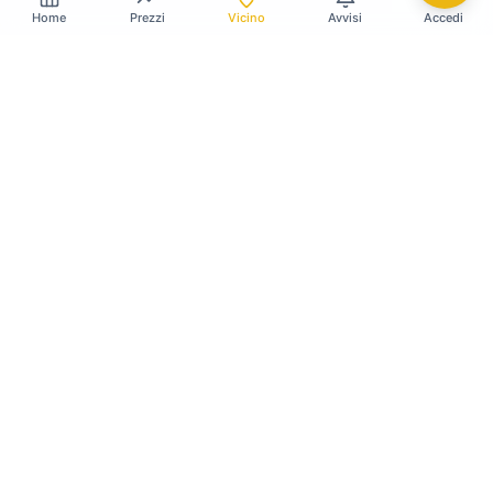
Home
Prezzi
Vicino
Avvisi
Accedi
Gildy
La piattaforma leader per il confronto dei prezzi
e delle valutazioni dell'oro.
LINK RAPIDI
Home
Prezzo Oro Oggi
Prezzo Argento Oggi
Compro Oro
Il mio Vault
Verifica OAM
Guida Vendere Oro