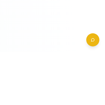
CONTATTI
+39 (0)6 62 288 504
a
info@gildy.it
e
Via Padova, 13, 00162 Roma, Italia
a
a
Richiedi Informazioni