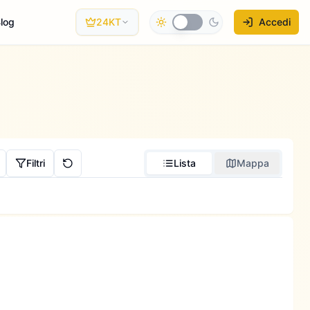
log
24KT
Accedi
Filtri
Lista
Mappa