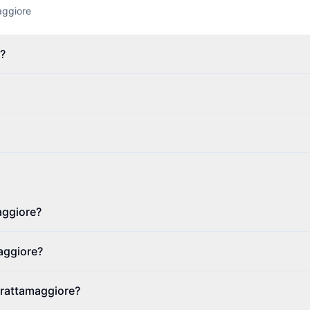
aggiore
e?
aggiore?
aggiore?
 Frattamaggiore?