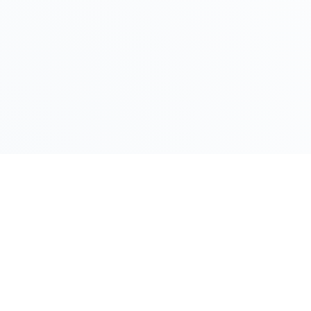
LINK RAPIDI
Gildy
Home
La piattaforma leader per il confronto dei
prezzi e delle valutazioni dell'oro.
Prezzo Oro
Prezzo Arg
Compro Or
Il mio Vault
Verifica OA