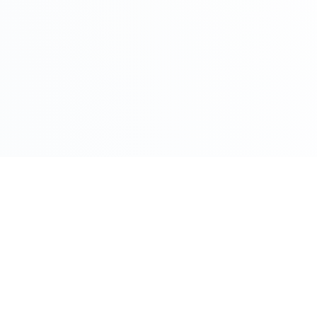
COMPRO ORO PER CITTÀ
Roma
Milano
Napoli
Torino
 Oggi
Palermo
Genov
ento Oggi
Bologna
Firenz
o
Bari
Catani
Venezia
Veron
M