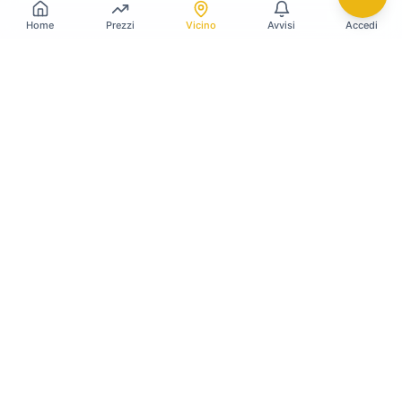
Home
Prezzi
Vicino
Avvisi
Accedi
Gildy
La piattaforma leader per il confronto dei prezzi
e delle valutazioni dell'oro.
LINK RAPIDI
Home
Prezzo Oro Oggi
Prezzo Argento Oggi
Compro Oro
Il mio Vault
Verifica OAM
Guida Vendere Oro