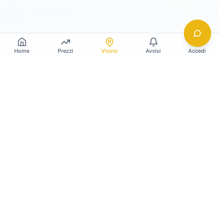
Home
Prezzi
Vicino
Avvisi
Accedi
Gildy
La piattaforma leader per il confronto dei prezzi
e delle valutazioni dell'oro.
LINK RAPIDI
Home
Prezzo Oro Oggi
Prezzo Argento Oggi
Compro Oro