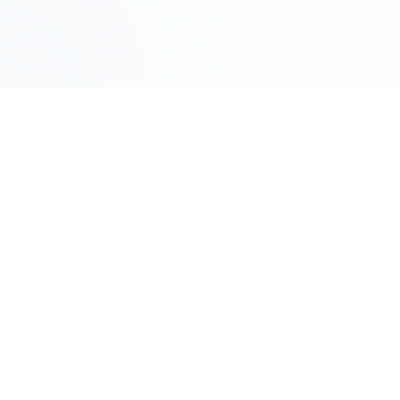
LINK RAPIDI
Gildy
Home
La piattaforma leader per il confronto dei
prezzi e delle valutazioni dell'oro.
Prezzo Oro
Prezzo Arg
Compro Or
Il mio Vault
Verifica OA
Guida Vend
Blocca Pre
FAQ
Registra la t