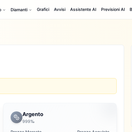
Grafici
Avvisi
Assistente AI
Previsioni AI
B
o
Diamanti
Argento
999‰
Prezzo Mercato
Prezzo Acquisto