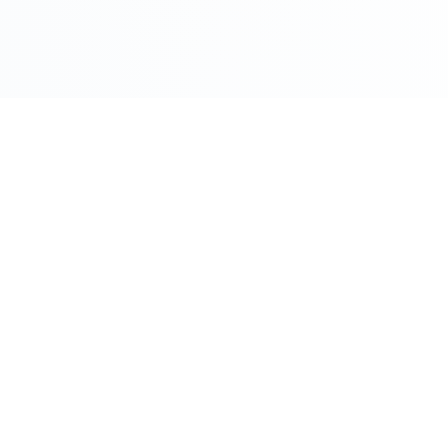
COMPRO ORO PER CITTÀ
Roma
Milano
Napoli
Torino
 Oggi
Palermo
Genov
ento Oggi
Bologna
Firenz
o
Bari
Catani
Venezia
Veron
M
Compro Oro Roma - Guida Co
ere Oro
Compro Oro Milano - Guida C
zzo Oro
Vedi tutte le città
Compro Oro Vicino a Me
ua Attività