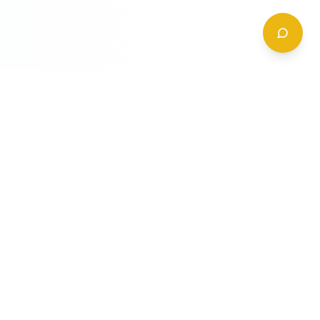
CONTATTI
+39 (0)6 62 288 504
a
info@gildy.it
e
Via Padova, 13, 00162 Roma, Italia
a
a
Richiedi Informazioni
mpleta
ompleta