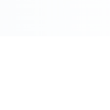
COMPRO ORO PER CITTÀ
Roma
Milano
Napoli
Torino
 Oggi
Palermo
Genov
ento Oggi
Bologna
Firenz
o
Bari
Catani
Venezia
Veron
M
Compro Oro Roma - Guida Co
ere Oro
Compro Oro Milano - Guida C
zzo Oro
Vedi tutte le città