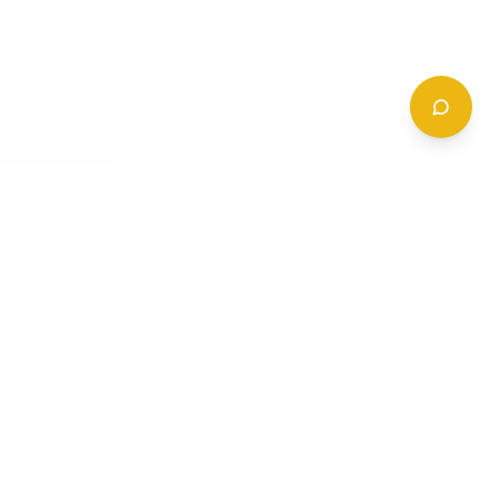
CONTATTI
+39 (0)6 62 288 504
a
info@gildy.it
e
Via Padova, 13, 00162 Roma, Italia
a
a
Richiedi Informazioni
mpleta
ompleta