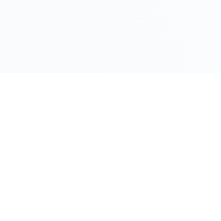
LINK RAPIDI
Gildy
Home
La piattaforma leader per il confronto dei
prezzi e delle valutazioni dell'oro.
Prezzo Oro
Prezzo Arg
Compro Or
Il mio Vault
Verifica OA
Guida Vend
Blocca Pre
FAQ