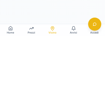
Home
Prezzi
Vicino
Avvisi
Accedi
Gildy
La piattaforma leader per il confronto dei prezzi
e delle valutazioni dell'oro.
LINK RAPIDI
Home
Prezzo Oro Oggi
Prezzo Argento Oggi