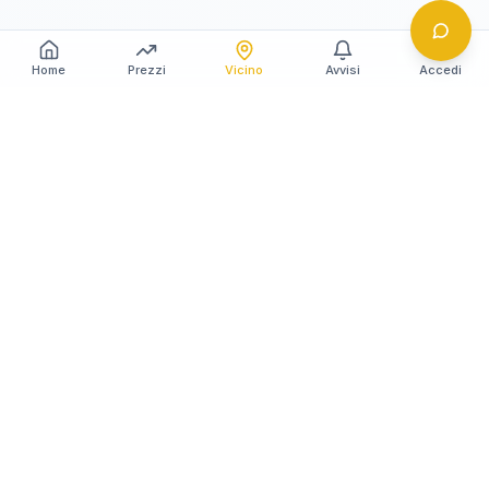
Home
Prezzi
Vicino
Avvisi
Accedi
Gildy
La piattaforma leader per il confronto dei prezzi
e delle valutazioni dell'oro.
LINK RAPIDI
Home
Prezzo Oro Oggi
Prezzo Argento Oggi
Compro Oro
Il mio Vault
Verifica OAM