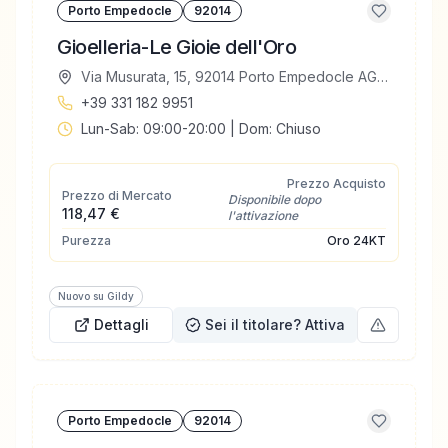
Porto Empedocle
92014
Gioelleria-Le Gioie dell'Oro
Via Musurata, 15, 92014 Porto Empedocle AG, Italia
+39 331 182 9951
Lun-Sab: 09:00-20:00 | Dom: Chiuso
Prezzo Acquisto
Prezzo di Mercato
Disponibile dopo
118,47 €
l'attivazione
Purezza
Oro
24KT
Nuovo su Gildy
Dettagli
Sei il titolare? Attiva
Porto Empedocle
92014