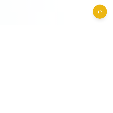
CONTATTI
+39 (0)6 62 288 504
a
info@gildy.it
e
Via Padova, 13, 00162 Roma, Italia
a
a
Richiedi Informazioni
mpleta
ompleta