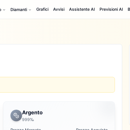
Grafici
Avvisi
Assistente AI
Previsioni AI
B
o
Diamanti
Argento
999‰
Prezzo Mercato
Prezzo Acquisto