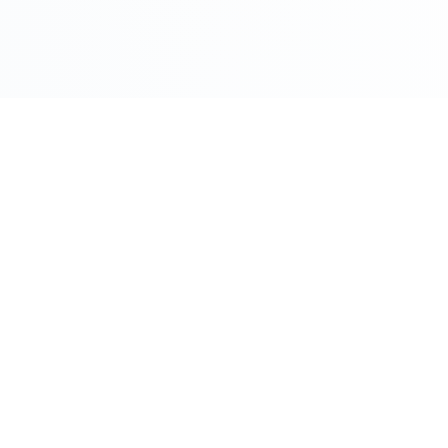
COMPRO ORO PER CITTÀ
Roma
Milano
Napoli
Torino
 Oggi
Palermo
Genov
ento Oggi
Bologna
Firenz
o
Bari
Catani
Venezia
Veron
M
Compro Oro Roma - Guida Co
ere Oro
Compro Oro Milano - Guida C
zzo Oro
Vedi tutte le città
Compro Oro Vicino a Me
ua Attività