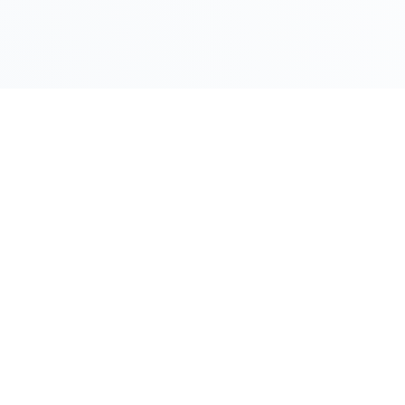
LINK RAPIDI
Gildy
Home
La piattaforma leader per il confronto dei
prezzi e delle valutazioni dell'oro.
Prezzo Oro
Prezzo Arg
Compro Or
Il mio Vault
Verifica OA
Guida Vend
Blocca Pre
FAQ
Registra la t