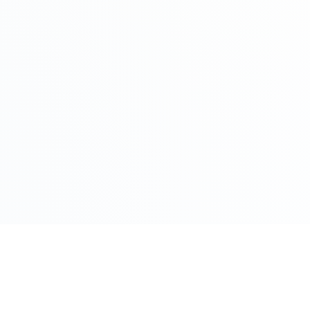
COMPRO ORO PER CITTÀ
Roma
Milano
Napoli
Torino
 Oggi
Palermo
Genov