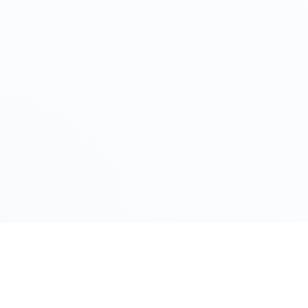
LINK RAPIDI
Gildy
Home
La piattaforma leader per il confronto dei
prezzi e delle valutazioni dell'oro.
Prezzo Oro