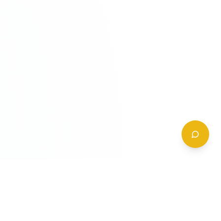
CONTATTI
+39 (0)6 62 288 504
a
info@gildy.it