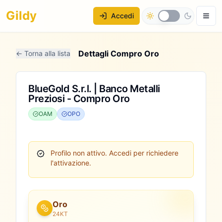
Gildy
Accedi
Dettagli Compro Oro
← Torna alla lista
BlueGold S.r.l. | Banco Metalli
Preziosi - Compro Oro
OAM
OPO
Profilo non attivo.
Accedi per richiedere
l'attivazione.
Oro
24KT