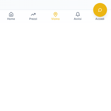
Home
Prezzi
Vicino
Avvisi
Accedi
Gildy
La piattaforma leader per il confronto dei prezzi
e delle valutazioni dell'oro.
LINK RAPIDI
Home
Prezzo Oro Oggi
Prezzo Argento Oggi
Compro Oro
Il mio Vault