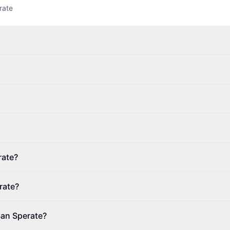
rate
rate?
rate?
 San Sperate?