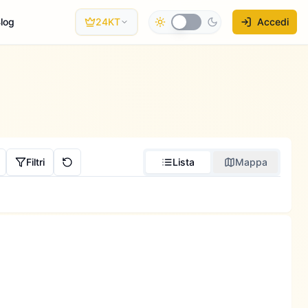
log
24KT
Accedi
Filtri
Lista
Mappa