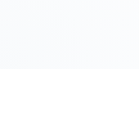
LINK RAPIDI
Gildy
Home
La piattaforma leader per il confronto dei
prezzi e delle valutazioni dell'oro.
Prezzo Oro
Prezzo Arg
Compro Or
Il mio Vault
Verifica OA