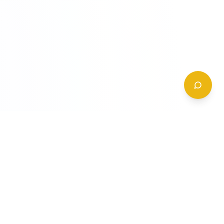
CONTATTI
+39 (0)6 62 288 504
a
info@gildy.it
e
Via Padova, 13, 00162 Roma, Italia
a
a
Richiedi Informazioni