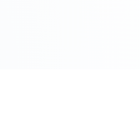
COMPRO ORO PER CITTÀ
Roma
Milano
Napoli
Torino
 Oggi
Palermo
Genov
ento Oggi
Bologna
Firenz
o
Bari
Catani
Venezia
Veron
M