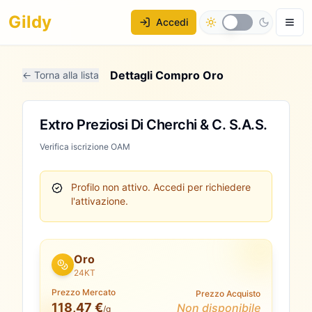
Gildy
Accedi
Dettagli Compro Oro
← Torna alla lista
Extro Preziosi Di Cherchi & C. S.A.S.
Verifica iscrizione OAM
Profilo non attivo.
Accedi per richiedere
l'attivazione.
Oro
24KT
Prezzo Mercato
Prezzo Acquisto
118,47 €
Non disponibile
/g