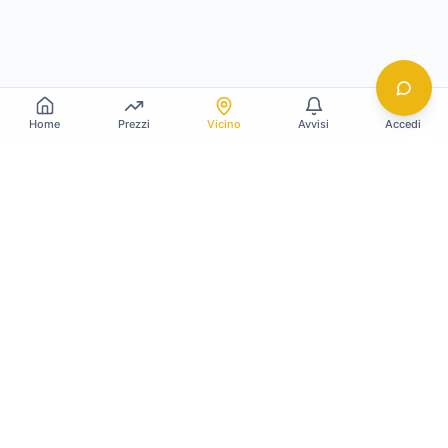
Home
Prezzi
Vicino
Avvisi
Accedi
Gildy
La piattaforma leader per il confronto dei prezzi
e delle valutazioni dell'oro.
LINK RAPIDI
Home
Prezzo Oro Oggi
Prezzo Argento Oggi