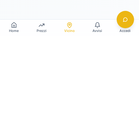
Home
Prezzi
Vicino
Avvisi
Accedi
Gildy
La piattaforma leader per il confronto dei prezzi
e delle valutazioni dell'oro.
LINK RAPIDI
Home
Prezzo Oro Oggi
Prezzo Argento Oggi
Compro Oro