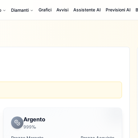
Grafici
Avvisi
Assistente AI
Previsioni AI
B
o
Diamanti
Argento
999‰
Prezzo Mercato
Prezzo Acquisto