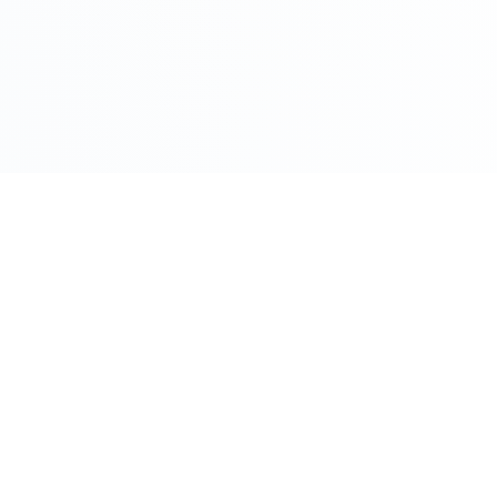
COMPRO ORO PER CITTÀ
Roma
Milano
Napoli
Torino
 Oggi
Palermo
Genov
ento Oggi
Bologna
Firenz
o
Bari
Catani
Venezia
Veron
M
Compro Oro Roma - Guida Co
ere Oro
Compro Oro Milano - Guida C
zzo Oro
Vedi tutte le città