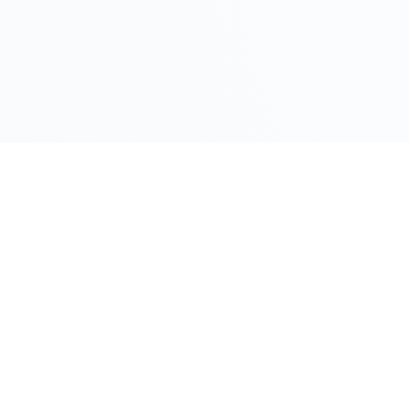
LINK RAPIDI
Gildy
Home
La piattaforma leader per il confronto dei
prezzi e delle valutazioni dell'oro.
Prezzo Oro
Prezzo Arg
Compro Or
Il mio Vault
Verifica OA
Guida Vend
Blocca Pre