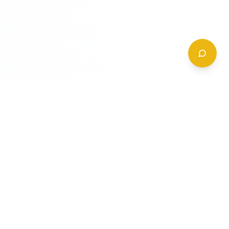
CONTATTI
+39 (0)6 62 288 504
a
info@gildy.it
e
Via Padova, 13, 00162 Roma, Italia
a
a
Richiedi Informazioni
mpleta
ompleta