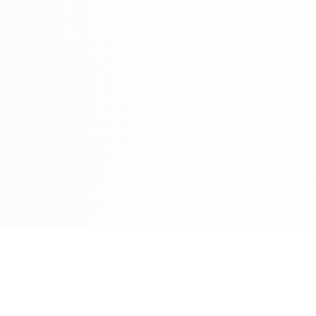
COMPRO ORO PER CITTÀ
Roma
Milano
Napoli
Torino
 Oggi
Palermo
Genov