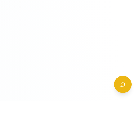
CONTATTI
+39 (0)6 62 288 504
a
info@gildy.it