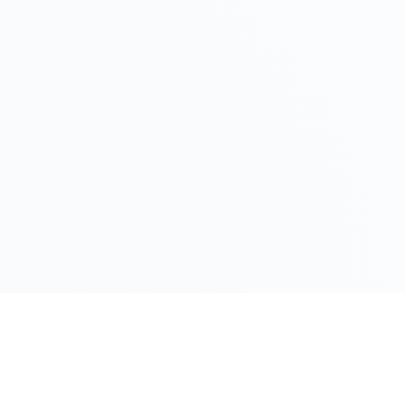
LINK RAPIDI
Gildy
Home
La piattaforma leader per il confronto dei
prezzi e delle valutazioni dell'oro.
Prezzo Oro