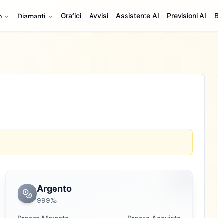
Grafici
Avvisi
Assistente AI
Previsioni AI
B
o
Diamanti
Argento
999‰
Prezzo Mercato
Prezzo Acquisto