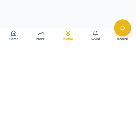
Home
Prezzi
Vicino
Avvisi
Accedi
Gildy
La piattaforma leader per il confronto dei prezzi
e delle valutazioni dell'oro.
LINK RAPIDI
Home
Prezzo Oro Oggi
Prezzo Argento Oggi