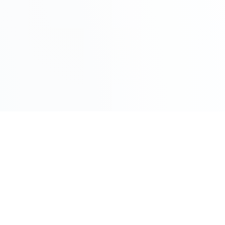
COMPRO ORO PER CITTÀ
Roma
Milano
Napoli
Torino
 Oggi
Palermo
Genov
ento Oggi
Bologna
Firenz
o
Bari
Catani
Venezia
Veron
M