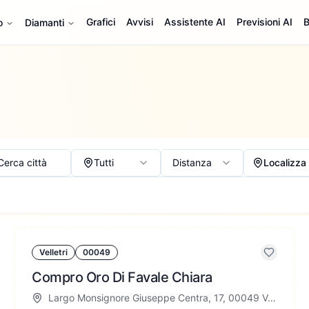
Grafici
Avvisi
Assistente AI
Previsioni AI
B
o
Diamanti
Cerca città
Tutti
Distanza
Localizza
Velletri
00049
Compro Oro Di Favale Chiara
Largo Monsignore Giuseppe Centra, 17, 00049 Velletri RM, Italia