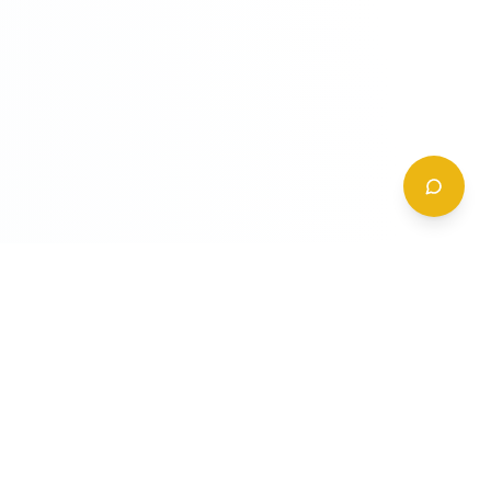
CONTATTI
+39 (0)6 62 288 504
a
info@gildy.it
e
Via Padova, 13, 00162 Roma, Italia
a
a
Richiedi Informazioni