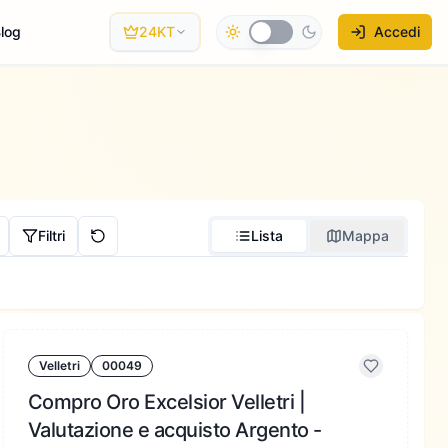
log
24KT
Accedi
Filtri
Lista
Mappa
Velletri
00049
Compro Oro Excelsior Velletri |
Valutazione e acquisto Argento -