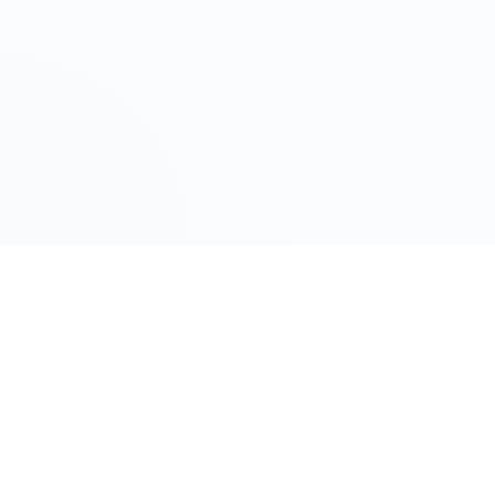
LINK RAPIDI
Gildy
Home
La piattaforma leader per il confronto dei
prezzi e delle valutazioni dell'oro.
Prezzo Oro
Prezzo Arg
Compro Or
Il mio Vault
Verifica OA