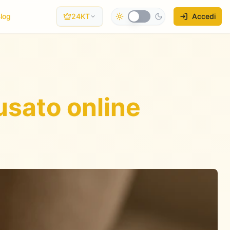
log
24KT
Accedi
usato online