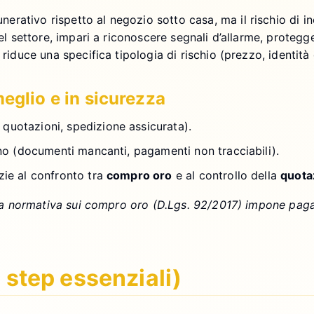
rativo rispetto al negozio sotto casa, ma il rischio di in
del settore, impari a riconoscere segnali d’allarme, proteg
riduce una specifica tipologia di rischio (prezzo, identità 
meglio e in sicurezza
 quotazioni, spedizione assicurata).
ttano (documenti mancanti, pagamenti non tracciabili).
azie al confronto tra
compro oro
e al controllo della
quota
€, la normativa sui compro oro (D.Lgs. 92/2017) impone paga
2 step essenziali)