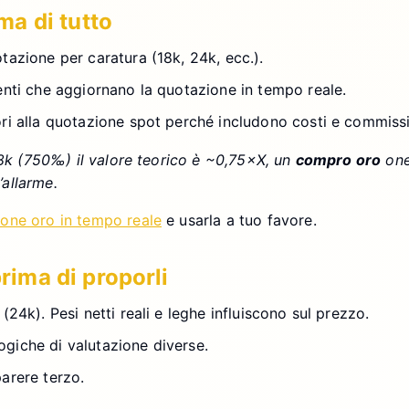
ima di tutto
otazione per caratura (18k, 24k, ecc.).
menti che aggiornano la quotazione in tempo reale.
ori alla quotazione spot perché includono costi e commissio
18k (750‰) il valore teorico è ~0,75×X, un
compro oro
one
allarme.
one oro in tempo reale
e usarla a tuo favore.
prima di proporli
(24k). Pesi netti reali e leghe influiscono sul prezzo.
ogiche di valutazione diverse.
parere terzo.