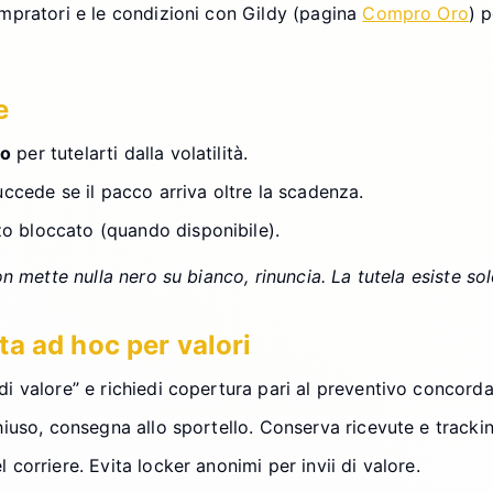
mpratori e le condizioni con Gildy (pagina
Compro Oro
) 
e
zo
per tutelarti dalla volatilità.
uccede se il pacco arriva oltre la scadenza.
o bloccato (quando disponibile).
n mette nulla nero su bianco, rinuncia. La tutela esiste s
a ad hoc per valori
di valore” e richiedi copertura pari al preventivo concorda
chiuso, consegna allo sportello. Conserva ricevute e tracki
 corriere. Evita locker anonimi per invii di valore.