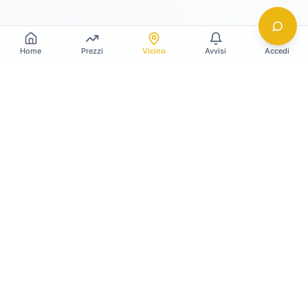
Home
Prezzi
Vicino
Avvisi
Accedi
Gildy
La piattaforma leader per il confronto dei prezzi
e delle valutazioni dell'oro.
LINK RAPIDI
Home
Prezzo Oro Oggi
Prezzo Argento Oggi
Compro Oro
Il mio Vault