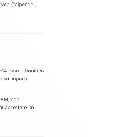
nata ("dipende",
14 giorni (bonifico
e su importi
 OAM, con
Mai accettare un