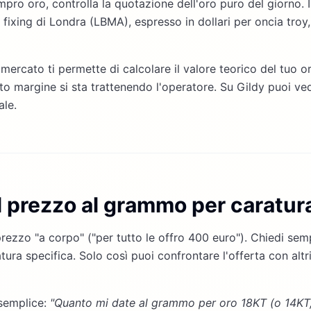
pro oro, controlla la quotazione dell'oro puro del giorno. I
l fixing di Londra (LBMA), espresso in dollari per oncia troy
mercato ti permette di calcolare il valore teorico del tuo 
to margine si sta trattenendo l'operatore. Su Gildy puoi ve
ale.
il prezzo al grammo per caratur
ezzo "a corpo" ("per tutto le offro 400 euro"). Chiedi semp
ura specifica. Solo così puoi confrontare l'offerta con altri
semplice:
"Quanto mi date al grammo per oro 18KT (o 14KT