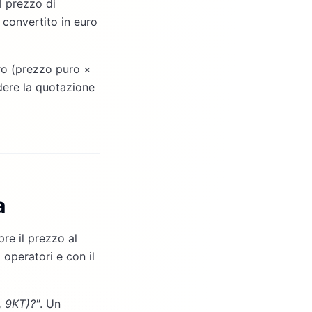
l prezzo di
, convertito in euro
oro (prezzo puro ×
dere la quotazione
a
re il prezzo al
 operatori e con il
, 9KT)?"
. Un