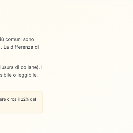
 più comuni sono
. La differenza di
iusura di collane). I
ibile o leggibile,
re circa il 22% del