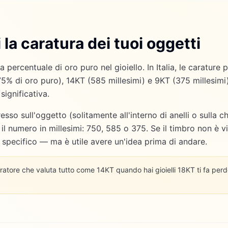
 la caratura dei tuoi oggetti
 percentuale di oro puro nel gioiello. In Italia, le carature
 75% di oro puro), 14KT (585 millesimi) e 9KT (375 millesimi)
significativa.
esso sull'oggetto (solitamente all'interno di anelli o sulla ch
o il numero in millesimi: 750, 585 o 375. Se il timbro non è vis
t specifico — ma è utile avere un'idea prima di andare.
atore che valuta tutto come 14KT quando hai gioielli 18KT ti fa perde