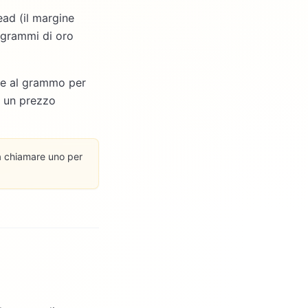
ead (il margine
0 grammi di oro
ate al grammo per
i un prezzo
za chiamare uno per