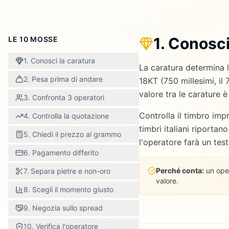
1. Conosci
LE 10 MOSSE
1. Conosci la caratura
La caratura determina la
2. Pesa prima di andare
18KT (750 millesimi, il
valore tra le carature è 
3. Confronta 3 operatori
Controlla il timbro impr
4. Controlla la quotazione
timbri italiani riportan
5. Chiedi il prezzo al grammo
l'operatore farà un tes
6. Pagamento differito
Perché conta:
un oper
7. Separa pietre e non-oro
valore.
8. Scegli il momento giusto
9. Negozia sullo spread
10. Verifica l'operatore