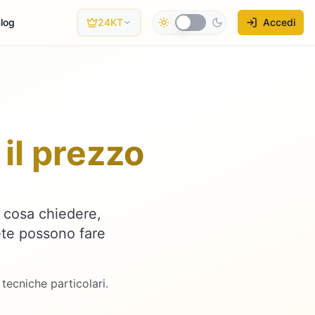
log
24KT
Accedi
il prezzo
 cosa chiedere,
te possono fare
tecniche particolari.