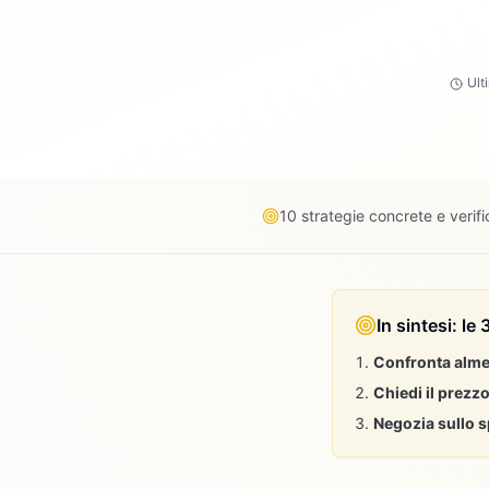
Ult
10 strategie concrete e verific
In sintesi: l
Confronta alme
Chiedi il prezz
Negozia sullo 