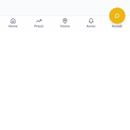
Home
Prezzi
Vicino
Avvisi
Accedi
Gildy
La piattaforma leader per il confronto dei prezzi
e delle valutazioni dell'oro.
LINK RAPIDI
Home
Prezzo Oro Oggi